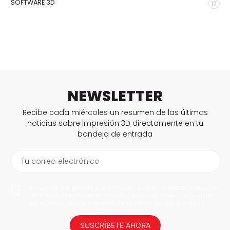
SOFTWARE 3D
12
NEWSLETTER
Recibe cada miércoles un resumen de las últimas
noticias sobre impresión 3D directamente en tu
bandeja de entrada
Tu correo electrónico
Al suscribirme, permito que 3Dnatives guarde mi dirección de correo
electrónico para enviarme noticias y actualizaciones. Podrás darte
de baja en cualquier momento. ¡No daremos tus datos a nadie!
SUSCRÍBETE AHORA