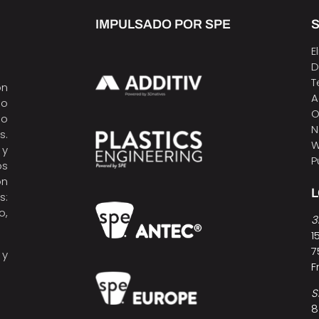
IMPULSADO POR SPE
S
E
D
T
ón
A
do
O
do
N
s.
W
 y
P
os
ón
s:
o,
3
1
7
y
F
S
8