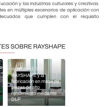
ducación y las industrias culturales y creativas.
tes en múltiples escenarios de aplicación con
ecuados que cumplen con el requisito
TES SOBRE RAYSHAPE
diciembre 13, 2021
RAYSHAPE y la
fabricación en masa de
piezas de alto
rendimiento mediante
DLP