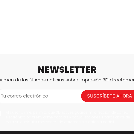
NEWSLETTER
sumen de las últimas noticias sobre impresión 3D directame
Tu correo electrónico
SUSCRÍBETE AHORA
Al suscribirme, permito que 3Dnatives guarde mi dirección de correo
electrónico para enviarme noticias y actualizaciones. Podrás darte de
baja en cualquier momento. ¡No daremos tus datos a nadie!