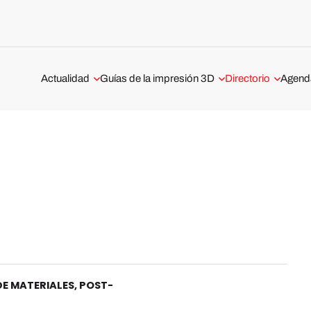
Actualidad
Guías de la impresión 3D
Directorio
Agend
Aeroespacial y Defensa
Tecnologías de impresión 3D
Servicios de impr
Webina
ofrecidos en Espa
Automoción y Transporte
Guía sobre la impresión 3D de
especialistas en fa
metal
aditiva
Médico y Dental
Guía completa: Los softwares de
Impresión 3D en B
E
Entrevistas
impresión 3D
¿Cuáles son los di
Escáneres 3D
Tests de impresoras 3D
servicios de impre
Madrid?
Impresoras 3D
Impresión 3D en 
DE MATERIALES
,
POST-
Materiales 3D