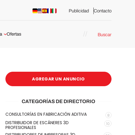
Publicidad
Contacto
a
Ofertas
Buscar
esión 3D
rs de impresión 3D
ña:
bricación
AGREGAR UN ANUNCIO
arcelona
stribuidores y
sión 3D en
CATEGORÍAS DE DIRECTORIO
CONSULTORÍAS EN FABRICACIÓN ADITIVA
8
México
DISTRIBUIDOR DE ESCÁNERES 3D
10
PROFESIONALES
DISTRIBUIDORES DE IMPRESORAS 3D