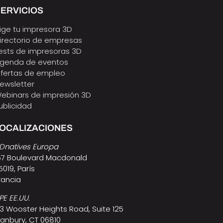
ERVICIOS
lige tu impresora 3D
irectorio de empresas
ests de impresoras 3D
genda de eventos
fertas de empleo
ewsletter
ebinars de impresión 3D
ublicidad
LOCALIZACIONES
Dnatives Europa
57 Boulevard Macdonald
5019, París
rancia
PE EE.UU.
3 Wooster Heights Road, Suite 125
anbury, CT 06810