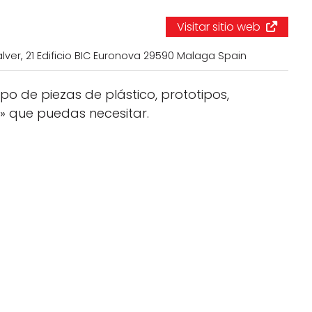
Negocios
Visitar sitio web
Rankings 3D
ver, 21 Edificio BIC Euronova 29590 Malaga Spain
Softwares 3D
po de piezas de plástico, prototipos,
Vídeos
gs» que puedas necesitar.