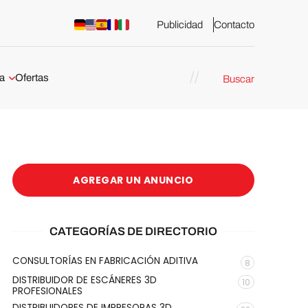
Publicidad
Contacto
a
Ofertas
Buscar
esión 3D
rs de impresión 3D
ña:
bricación
AGREGAR UN ANUNCIO
arcelona
stribuidores y
sión 3D en
CATEGORÍAS DE DIRECTORIO
CONSULTORÍAS EN FABRICACIÓN ADITIVA
8
México
DISTRIBUIDOR DE ESCÁNERES 3D
10
PROFESIONALES
DISTRIBUIDORES DE IMPRESORAS 3D