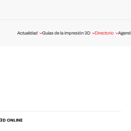
Actualidad
Guías de la impresión 3D
Directorio
Agend
Aeroespacial y Defensa
Tecnologías de impresión 3D
Servicios de impr
Webina
ofrecidos en Espa
Automoción y Transporte
Guía sobre la impresión 3D de
especialistas en fa
metal
aditiva
Médico y Dental
Guía completa: Los softwares de
Impresión 3D en B
Entrevistas
impresión 3D
¿Cuáles son los di
Escáneres 3D
Tests de impresoras 3D
servicios de impre
Madrid?
Impresoras 3D
Impresión 3D en 
 3D ONLINE
Materiales 3D