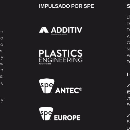
IMPULSADO POR SPE
S
E
D
T
ón
A
do
O
do
N
s.
W
 y
P
os
ón
s:
o,
3
1
7
y
F
S
8
D