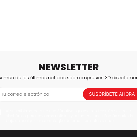
NEWSLETTER
sumen de las últimas noticias sobre impresión 3D directame
Tu correo electrónico
SUSCRÍBETE AHORA
Al suscribirme, permito que 3Dnatives guarde mi dirección de correo
electrónico para enviarme noticias y actualizaciones. Podrás darte de
baja en cualquier momento. ¡No daremos tus datos a nadie!