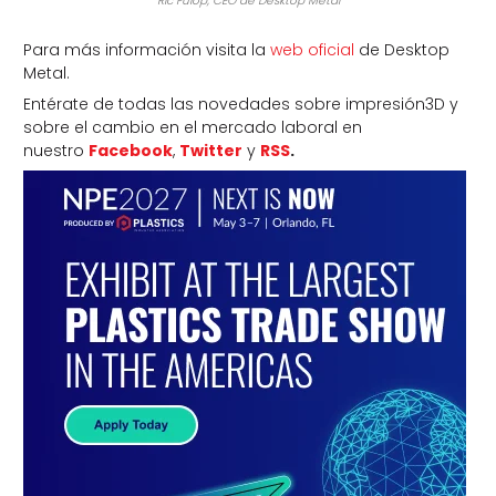
Ric Fulop, CEO de Desktop Metal
Para más información visita la
web oficial
de Desktop
Metal.
Entérate de todas las novedades sobre impresión3D y
sobre el cambio en el mercado laboral en
nuestro
Facebook
,
Twitter
y
RSS
.