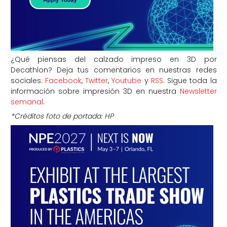
¿Qué piensas del calzado impreso en 3D por
Decathlon? Deja tus comentarios en nuestras redes
sociales:
Facebook
,
Twitter
,
Youtube
y
RSS
. Sigue toda la
información sobre impresión 3D en nuestra
Newsletter
semanal
.
*Créditos foto de portada: HP