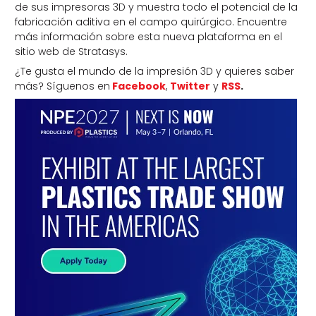
de sus impresoras 3D y muestra todo el potencial de la
fabricación aditiva en el campo quirúrgico. Encuentre
más información sobre esta nueva plataforma en el
sitio web de Stratasys.
¿Te gusta el mundo de la impresión 3D y quieres saber
más? Síguenos en
Facebook
,
Twitter
y
RSS
.