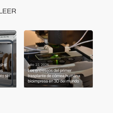
LEER
agost
julio 22, 2026
P IF
Del 
es
Los entresijos del primer
auto
to sin
trasplante de córnea humana
lleg
bioimpresa en 3D del mundo
activ