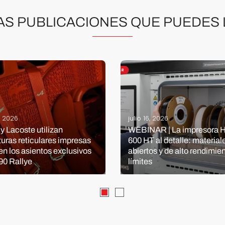
AS PUBLICACIONES QUE PUEDES 
9, 2026
julio 16, 2026
 y Lacoste utilizan
WEBINAR | La impresora H
turas reticulares impresas
600 HT al detalle: material
en los asientos exclusivos
abiertos y de alto rendimien
90 Rallye
límites