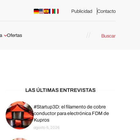
Publicidad
Contacto
a
Ofertas
Buscar
esión 3D
rs de impresión 3D
ña:
bricación
arcelona
LAS ÚLTIMAS ENTREVISTAS
stribuidores y
sión 3D en
#Startup3D: el filamento de cobre
conductor para electrónica FDM de
Kupros
México
agosto 6, 2026