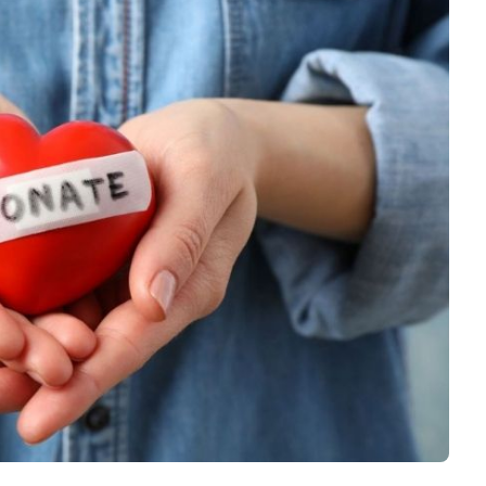
Negocios
Rankings 3D
Softwares 3D
Vídeos