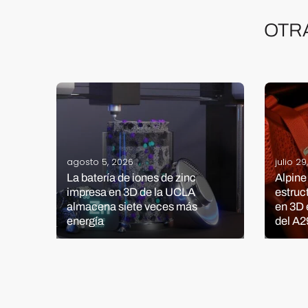
OTR
agosto 5, 2026
julio 2
La batería de iones de zinc
Alpine
ón e
impresa en 3D de la UCLA
estruc
mera
almacena siete veces más
en 3D 
energía
del A2