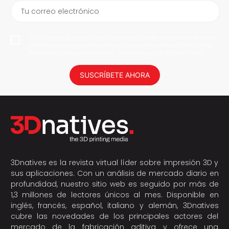
Tu correo electrónico
Al suscribirme, permito que 3Dnatives guarde mi dirección de correo
electrónico para enviarme noticias y actualizaciones. Podrás darte
de baja en cualquier momento. ¡No daremos tus datos a nadie!
SUSCRÍBETE AHORA
3Dnatives es la revista virtual líder sobre impresión 3D y
sus aplicaciones. Con un análisis de mercado diario en
profundidad, nuestro sitio web es seguido por más de
1,3 millones de lectores únicos al mes. Disponible en
inglés, francés, español, italiano y alemán, 3Dnatives
cubre las novedades de los principales actores del
mercado de la fabricación aditiva y ofrece una