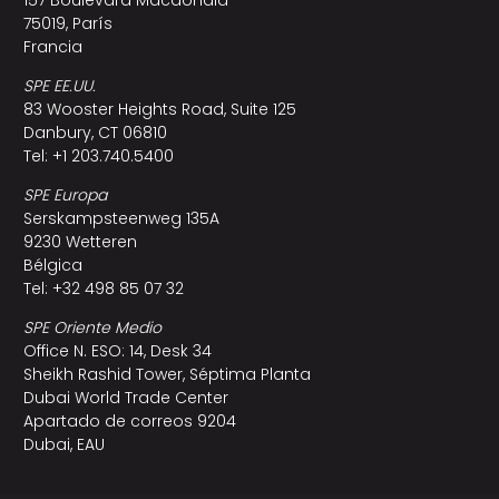
157 Boulevard Macdonald
75019, París
Francia
SPE EE.UU.
83 Wooster Heights Road, Suite 125
Danbury, CT 06810
Tel: +1 203.740.5400
SPE Europa
Serskampsteenweg 135A
9230 Wetteren
Bélgica
Tel: +32 498 85 07 32
SPE Oriente Medio
Office N. ESO: 14, Desk 34
Sheikh Rashid Tower, Séptima Planta
Dubai World Trade Center
Apartado de correos 9204
Dubai, EAU