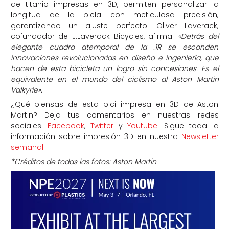
de titanio impresas en 3D, permiten personalizar la
longitud de la biela con meticulosa precisión,
garantizando un ajuste perfecto. Oliver Laverack,
cofundador de J.Laverack Bicycles, afirma:
«Detrás del
elegante cuadro atemporal de la .1R se esconden
innovaciones revolucionarias en diseño e ingeniería, que
hacen de esta bicicleta un logro sin concesiones. Es el
equivalente en el mundo del ciclismo al Aston Martin
Valkyrie».
¿Qué piensas de esta bici impresa en 3D de Aston
Martin? Deja tus comentarios en nuestras redes
sociales:
Facebook
,
Twitter
y
Youtube
. Sigue toda la
información sobre impresión 3D en nuestra
Newsletter
semanal
.
*Créditos de todas las fotos: Aston Martin