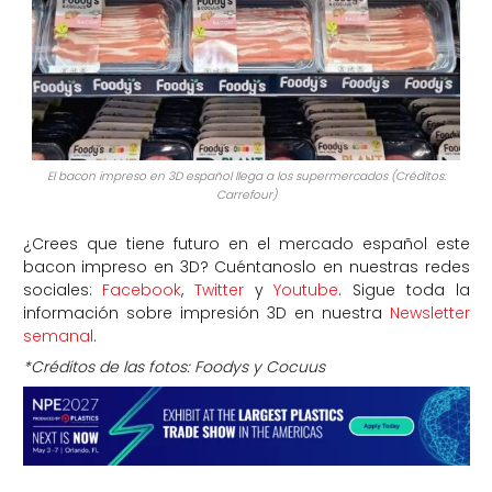
El bacon impreso en 3D español llega a los supermercados (Créditos:
Carrefour)
¿Crees que tiene futuro en el mercado español este
bacon impreso en 3D? Cuéntanoslo en nuestras redes
sociales:
Facebook
,
Twitter
y
Youtube
. Sigue toda la
información sobre impresión 3D en nuestra
Newsletter
semanal
.
*Créditos de las fotos: Foodys y Cocuus