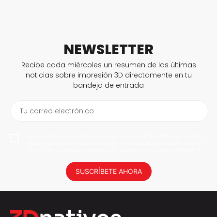
NEWSLETTER
Recibe cada miércoles un resumen de las últimas
noticias sobre impresión 3D directamente en tu
bandeja de entrada
Tu correo electrónico
Al suscribirme, permito que 3Dnatives guarde mi dirección de correo
electrónico para enviarme noticias y actualizaciones. Podrás darte
de baja en cualquier momento. ¡No daremos tus datos a nadie!
SUSCRÍBETE AHORA