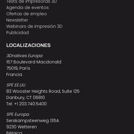
Tests de impresoras 3D
Agenda de eventos
Ofertas de empleo
Newsletter
Webinars de impresión 3D
Publicidad
LOCALIZACIONES
3Dnatives Europa
157 Boulevard Macdonald
75019, París
Francia
SPE EE.UU.
83 Wooster Heights Road, Suite 125
Danbury, CT 06810
Tel: +1 203.740.5400
SPE Europa
Serskampsteenweg 135A
9230 Wetteren
Bélgica