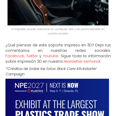
El respaldo puede colocarse en cualquier sitio y es personalizable en
cuanto al color.
¿Qué piensas de este soporte impreso en 3D? Deja tus
comentarios en nuestras redes sociales:
Facebook
,
Twitter
y
Youtube
. Sigue toda la información
sobre impresión 3D en nuestra
Newsletter semanal
.
*Créditos de todas las fotos: Back Care Kitckstarter
Campaign