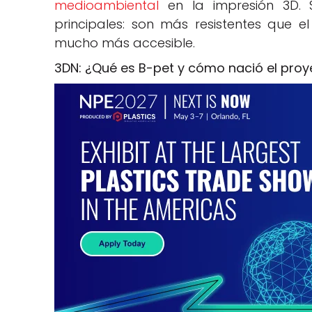
medioambiental
en la impresión 3D. S
principales: son más resistentes que e
mucho más accesible.
3DN: ¿Qué es B-pet y cómo nació el pro