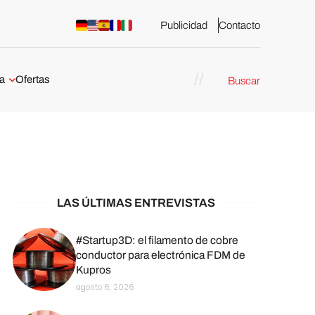
Publicidad
Contacto
a
Ofertas
Buscar
esión 3D
rs de impresión 3D
ña:
bricación
arcelona
LAS ÚLTIMAS ENTREVISTAS
stribuidores y
sión 3D en
#Startup3D: el filamento de cobre
conductor para electrónica FDM de
Kupros
México
agosto 6, 2026