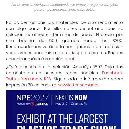
Por lo tanto, el fabricante estadounidense ofrece una gama completa
para un posprocesamiento más rápido.
No olvidemos que los materiales de alto rendimiento
son algo caros. Por ello, no es de extrañar que su
solución se alinee en términos de precio. El precio por
una bobina de 500 gramos ronda los $200.
Recomendamos verificar la configuración de impresión
varias veces para minimizar el riesgo de errores. Puedes
encontrar más información
aquí
.
¿Qué piensas de la solución AquaSys 180? Deja tus
comentarios en nuestras redes sociales:
Facebook
,
Twitter
,
Youtube
y
RSS
. Sigue toda la información sobre
impresión 3D en nuestra
Newsletter semanal
.