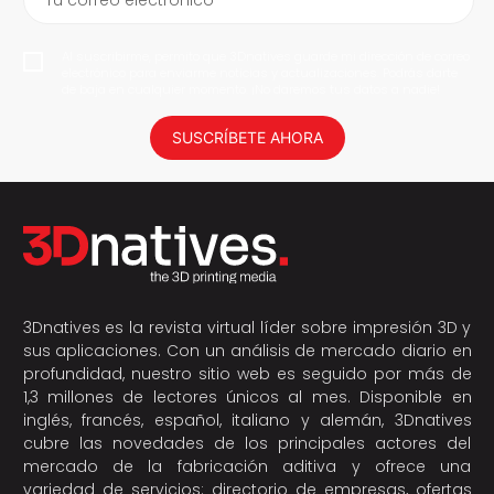
Tu correo electrónico
Al suscribirme, permito que 3Dnatives guarde mi dirección de correo
electrónico para enviarme noticias y actualizaciones. Podrás darte
de baja en cualquier momento. ¡No daremos tus datos a nadie!
SUSCRÍBETE AHORA
3Dnatives es la revista virtual líder sobre impresión 3D y
sus aplicaciones. Con un análisis de mercado diario en
profundidad, nuestro sitio web es seguido por más de
1,3 millones de lectores únicos al mes. Disponible en
inglés, francés, español, italiano y alemán, 3Dnatives
cubre las novedades de los principales actores del
mercado de la fabricación aditiva y ofrece una
variedad de servicios: directorio de empresas, ofertas