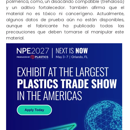
polimérica, como, un disacárido compatible (trehalosa)
y un aditivo fortalecedor. También afirma que el
material no es tóxico ni cancerígeno. Actualmente,
algunos datos de prueba aún no están disponibles,
aunque el fabricante ha publicado todas las
precauciones que deben tomarse al manipular este
material.