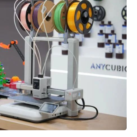
Negocios
Rankings 3D
Softwares 3D
Vídeos