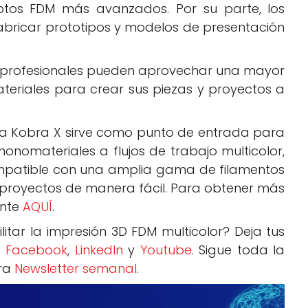
eptos FDM más avanzados. Por su parte, los
bricar prototipos y modelos de presentación
s profesionales pueden aprovechar una mayor
teriales para crear sus piezas y proyectos a
 la Kobra X sirve como punto de entrada para
nomateriales a flujos de trabajo multicolor,
ompatible con una amplia gama de filamentos
s proyectos de manera fácil. Para obtener más
ante
AQUÍ
.
itar la impresión 3D FDM multicolor? Deja tus
:
Facebook
,
LinkedIn
y
Youtube
. Sigue toda la
tra
Newsletter semanal
.