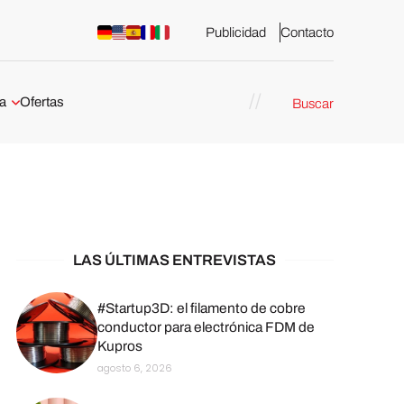
Publicidad
Contacto
a
Ofertas
Buscar
esión 3D
rs de impresión 3D
ña:
bricación
arcelona
LAS ÚLTIMAS ENTREVISTAS
stribuidores y
sión 3D en
#Startup3D: el filamento de cobre
conductor para electrónica FDM de
Kupros
México
agosto 6, 2026