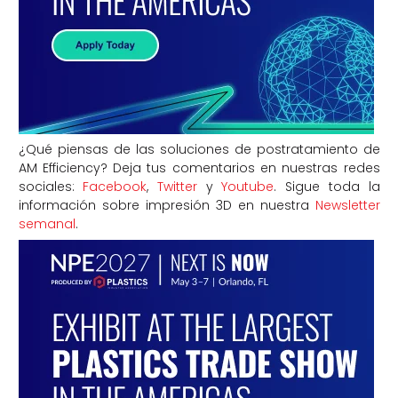
¿Qué piensas de las soluciones de postratamiento de
AM Efficiency? Deja tus comentarios en nuestras redes
sociales:
Facebook
,
Twitter
y
Youtube
. Sigue toda la
información sobre impresión 3D en nuestra
Newsletter
semanal
.