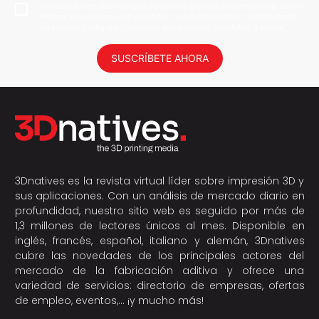
Al suscribirme, permito que 3Dnatives guarde mi dirección de correo
electrónico para enviarme noticias y actualizaciones. Podrás darte
de baja en cualquier momento. ¡No daremos tus datos a nadie!
SUSCRÍBETE AHORA
3Dnatives es la revista virtual líder sobre impresión 3D y
sus aplicaciones. Con un análisis de mercado diario en
profundidad, nuestro sitio web es seguido por más de
1,3 millones de lectores únicos al mes. Disponible en
inglés, francés, español, italiano y alemán, 3Dnatives
cubre las novedades de los principales actores del
mercado de la fabricación aditiva y ofrece una
variedad de servicios: directorio de empresas, ofertas
de empleo, eventos,… ¡y mucho más!