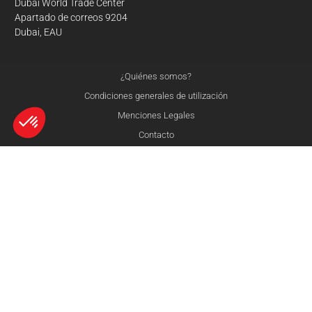
Dubai World Trade Center
Apartado de correos 9204
Dubai, EAU
¿Quiénes somos?
Condiciones generales de utilización
Menciones Legales
Contacto
Axeptio consent
Plataforma de Gestión de Consentimiento: Personaliza tus Opciones
© 3Dnatives 2026
Nuestra plataforma te permite personalizar y gestionar tus ajustes de 
comparar
restablecer