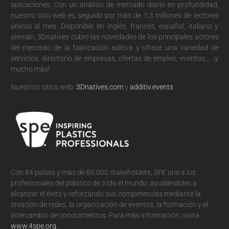
aplicaciones. Con un análisis de mercado diario en profundidad,
nuestro sitio web es seguido por más de 1,3 millones de lectores
únicos al mes. Disponible en inglés, francés, español, italiano y
alemán, 3Dnatives cubre las novedades de los principales actores
del mercado de la fabricación aditiva y ofrece una variedad de
servicios: directorio de empresas, ofertas de empleo, eventos,… ¡y
mucho más!
Nuestros sitios web:
3Dnatives.com
y
additiv.events
Con 84 países y más de 85.000 stakeholders,
SPE
une a los
profesionales del plástico de todo el mundo, ayudándoles a
alcanzar el éxito y reforzando sus competencias mediante la
creación de redes, la organización de eventos, la formación y el
intercambio de conocimientos. Para más información, visita
www.4spe.org
.