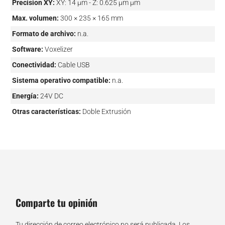
Precision XY:
XY: 14 μm - Z: 0.625 μm µm
Max. volumen:
300 × 235 × 165 mm
Formato de archivo:
n.a.
Software:
Voxelizer
Conectividad:
Cable USB
Sistema operativo compatible:
n.a.
Energía:
24V DC
Otras características:
Doble Extrusión
Comparte tu opinión
Tu dirección de correo electrónico no será publicada.
Los