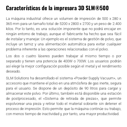
Características de la impresora 3D SLM®500
La máquina industrial ofrece un volumen de impresión de 500 x 280 x
365 mm para un tamaño total de 5200 x 2800 x 2700 y un peso de 2.400
kilos. Por lo tanto, es una solución imponente que no podrá encajar en
ningún entorno de trabajo, aunque el fabricante ha hecho que sea fácil
de instalar y manejar. Un ejemplo es el sistema de gestión de polvo, que
incluye un tamiz y una alimentación automática para evitar cualquier
problema inherente a las operaciones relacionadas con el polvo.
Los dos o cuatro láseres pueden trabajar al mismo tiempo o por
separado y tienen una potencia de 400W o 700W. Los usuarios podrán
así elegir la mejor configuración posible según el metal y el rendimiento
deseado.
SLM Solutions ha desarrollado el sistema «Powder Supply Vacuum», un
accesorio que mantiene el polvo en una atmósfera de gas inerte, segura
para el usuario. Se dispone de un depósito de 90 litros para cargar y
almacenar este polvo. Por último, también está disponible una estación
de postprocesado, el «Sistema de retirada de piezas», que permite
espolvorear una pieza y retirar todo el material sobrante sin detener el
proceso de impresión. Esto permite que la máquina continúe su trabajo,
con menos tiempo de inactividad y, por tanto, una mayor productividad.