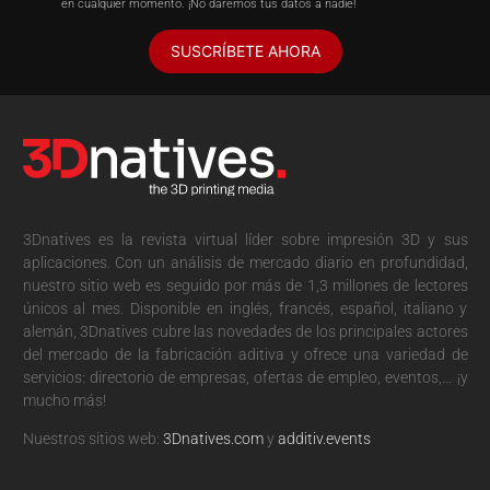
en cualquier momento. ¡No daremos tus datos a nadie!
SUSCRÍBETE AHORA
3Dnatives es la revista virtual líder sobre impresión 3D y sus
aplicaciones. Con un análisis de mercado diario en profundidad,
nuestro sitio web es seguido por más de 1,3 millones de lectores
únicos al mes. Disponible en inglés, francés, español, italiano y
alemán, 3Dnatives cubre las novedades de los principales actores
del mercado de la fabricación aditiva y ofrece una variedad de
servicios: directorio de empresas, ofertas de empleo, eventos,… ¡y
mucho más!
Nuestros sitios web:
3Dnatives.com
y
additiv.events