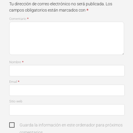
Tu dirección de correo electrónico no será publicada.
Los
*
campos obligatorios están marcados con
*
Comentario
*
Nombre
*
Email
Sitio web
Guarda la información en este ordenador para próximos
comentarios