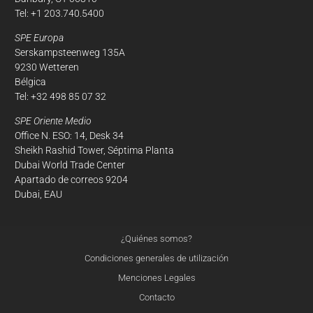
Tel: +1 203.740.5400
SPE Europa
Serskampsteenweg 135A
9230 Wetteren
Bélgica
Tel: +32 498 85 07 32
SPE Oriente Medio
Office N. ESO: 14, Desk 34
Sheikh Rashid Tower, Séptima Planta
Dubai World Trade Center
Apartado de correos 9204
Dubai, EAU
¿Quiénes somos?
Condiciones generales de utilización
Menciones Legales
re
Contacto
estras cookies