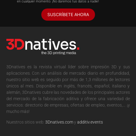
en cualquier momento. ¡No daremos tus datos a nadie!
SUSCRÍBETE AHORA
3Dnatives es la revista virtual líder sobre impresión 3D y sus
aplicaciones. Con un análisis de mercado diario en profundidad,
nuestro sitio web es seguido por más de 1,3 millones de lectores
únicos al mes. Disponible en inglés, francés, español, italiano y
alemán, 3Dnatives cubre las novedades de los principales actores
del mercado de la fabricación aditiva y ofrece una variedad de
servicios: directorio de empresas, ofertas de empleo, eventos,… ¡y
mucho más!
Nuestros sitios web:
3Dnatives.com
y
additiv.events