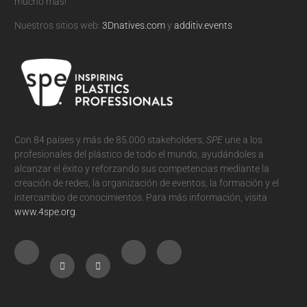
mucho más!
Nuestros sitios web:
3Dnatives.com
y
additiv.events
Con 84 países y más de 85.000 stakeholders,
SPE
une a los
profesionales del plástico de todo el mundo, ayudándoles a
alcanzar el éxito y reforzando sus competencias mediante la
creación de redes, la organización de eventos, la formación y el
intercambio de conocimientos. Para más información, visita
www.4spe.org
.