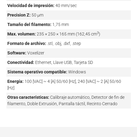
Velocidad de impresión:
40 mm/sec
Precision Z:
50 µm
Tamaño del filamento:
1,75 mm
3
Max. volumen:
235 × 250 × 165 mm (162,45 cm
)
Formato de archivo:
.stl, .obj, .dxf, .step
Software:
Voxelizer
Conectividad:
Ethernet, Llave USB, Tarjeta SD
Sistema operativo compatible:
Windows
Energía:
100 [VAC] ~ 4 [A] 50/60 [Hz], 240 [VAC] ~ 2 [A] 50/60
[Hz]
Otras características:
Calibraje automático, Detector de fin de
filamento, Doble Extrusión, Pantalla táctil, Recinto Cerrado