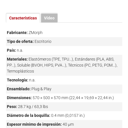
Características
Vídeo
Fabricante:
ZMorph
Tipo de oferta:
Escritorio
País:
n.a.
Materiales:
Elastómeros (TPE, TPU...), Estándares (PLA, ABS,
PP...), Soluble (BVOH, HIPS, PVA…), Técnicos (PC, PETG, POM...),
Termoplásticos
Tecnología:
n.a.
Ensamblado:
Plug & Play
Dimensiones:
570 × 500 × 570 mm (22,44 × 19,69 × 22,44 in.)
Peso:
28.7 kg / 63,3 lbs
Diámetro de la boquilla:
0.4 mm (0,0157 in.)
Espesor mínimo de impresión:
40 µm