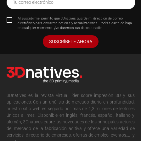
Tu correo electrónico
Al suscribirme, permito que 3Dnatives guarde mi dirección de correo
electrónico para enviarme noticias y actualizaciones. Podrás darte de baja
en cualquier momento. ¡No daremos tus datos a nadie!
SUSCRÍBETE AHORA
3Dnatives es la revista virtual líder sobre impresión 3D y sus
aplicaciones. Con un análisis de mercado diario en profundidad,
nuestro sitio web es seguido por más de 1,3 millones de lectores
únicos al mes. Disponible en inglés, francés, español, italiano y
alemán, 3Dnatives cubre las novedades de los principales actores
del mercado de la fabricación aditiva y ofrece una variedad de
servicios: directorio de empresas, ofertas de empleo, eventos,… ¡y