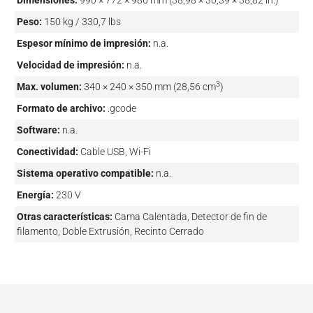
Dimensiones:
990 × 772 × 986 mm (38,98 × 30,39 × 38,82 in.)
Peso:
150 kg / 330,7 lbs
Espesor mínimo de impresión:
n.a.
Velocidad de impresión:
n.a.
3
Max. volumen:
340 × 240 × 350 mm (28,56 cm
)
Formato de archivo:
.gcode
Software:
n.a.
Conectividad:
Cable USB, Wi-Fi
Sistema operativo compatible:
n.a.
Energía:
230 V
Otras características:
Cama Calentada, Detector de fin de
filamento, Doble Extrusión, Recinto Cerrado