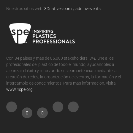
Nuestros sitios web:
3Dnatives.com
y
additiv.events
Con 84 países y más de 85.000 stakeholders,
SPE
une a los
profesionales del plástico de todo el mundo, ayudándoles a
alcanzar el éxito y reforzando sus competencias mediante la
creación de redes, la organización de eventos, la formación y el
intercambio de conocimientos. Para más información, visita
www.4spe.org
.