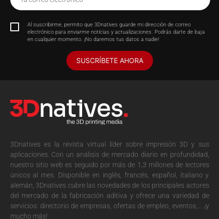
Al suscribirme, permito que 3Dnatives guarde mi dirección de correo
electrónico para enviarme noticias y actualizaciones. Podrás darte de baja
en cualquier momento. ¡No daremos tus datos a nadie!
SUSCRÍBETE AHORA
3Dnatives es la revista virtual líder sobre impresión 3D y sus
aplicaciones. Con un análisis de mercado diario en profundidad,
nuestro sitio web es seguido por más de 1,3 millones de lectores
únicos al mes. Disponible en inglés, francés, español, italiano y
alemán, 3Dnatives cubre las novedades de los principales actores
del mercado de la fabricación aditiva y ofrece una variedad de
servicios: directorio de empresas, ofertas de empleo, eventos,… ¡y
mucho más!