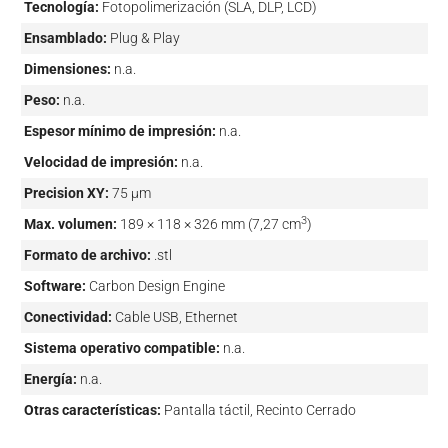
Tecnología:
Fotopolimerización (SLA, DLP, LCD)
Ensamblado:
Plug & Play
Dimensiones:
n.a.
Peso:
n.a.
Espesor mínimo de impresión:
n.a.
Velocidad de impresión:
n.a.
Precision XY:
75 µm
3
Max. volumen:
189 × 118 × 326 mm (7,27 cm
)
Formato de archivo:
.stl
Software:
Carbon Design Engine
Conectividad:
Cable USB, Ethernet
Sistema operativo compatible:
n.a.
Energía:
n.a.
Otras características:
Pantalla táctil, Recinto Cerrado