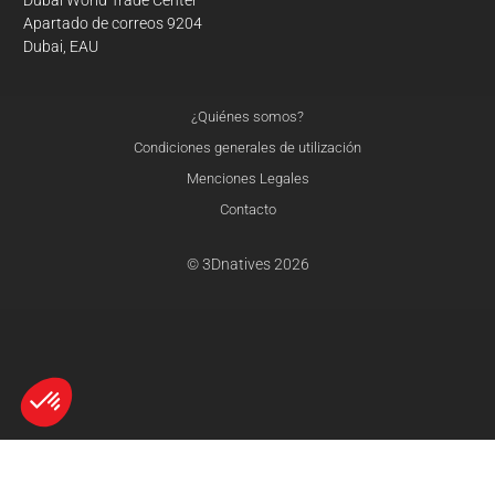
Dubai World Trade Center
Apartado de correos 9204
Dubai, EAU
¿Quiénes somos?
Condiciones generales de utilización
Menciones Legales
Contacto
© 3Dnatives 2026
Axeptio consent
Plataforma de Gestión de Consentimiento: Personaliza tus Opciones
comparar
restablecer