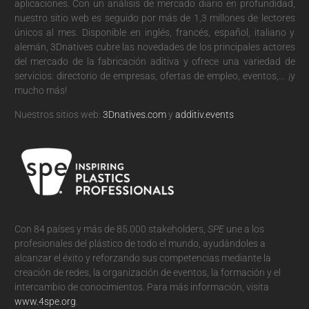
aplicaciones. Con un análisis de mercado diario en profundidad,
nuestro sitio web es seguido por más de 1,3 millones de lectores
únicos al mes. Disponible en inglés, francés, español, italiano y
alemán, 3Dnatives cubre las novedades de los principales actores
del mercado de la fabricación aditiva y ofrece una variedad de
servicios: directorio de empresas, ofertas de empleo, eventos,… ¡y
mucho más!
Nuestros sitios web:
3Dnatives.com
y
additiv.events
Con 84 países y más de 85.000 stakeholders,
SPE
une a los
profesionales del plástico de todo el mundo, ayudándoles a
alcanzar el éxito y reforzando sus competencias mediante la
creación de redes, la organización de eventos, la formación y el
intercambio de conocimientos. Para más información, visita
www.4spe.org
.