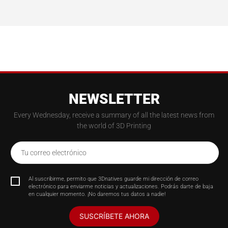
NEWSLETTER
Every Wednesday, receive a summary of all the latest news from
the world of 3D Printing
Tu correo electrónico
Al suscribirme, permito que 3Dnatives guarde mi dirección de correo
electrónico para enviarme noticias y actualizaciones. Podrás darte de baja
en cualquier momento. ¡No daremos tus datos a nadie!
SUSCRÍBETE AHORA