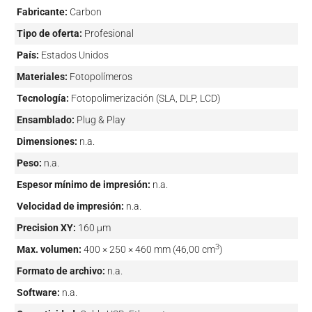
Fabricante:
Carbon
Tipo de oferta:
Profesional
País:
Estados Unidos
Materiales:
Fotopolímeros
Tecnología:
Fotopolimerización (SLA, DLP, LCD)
Ensamblado:
Plug & Play
Dimensiones:
n.a.
Peso:
n.a.
Espesor mínimo de impresión:
n.a.
Velocidad de impresión:
n.a.
Precision XY:
160 µm
3
Max. volumen:
400 × 250 × 460 mm (46,00 cm
)
Formato de archivo:
n.a.
Software:
n.a.