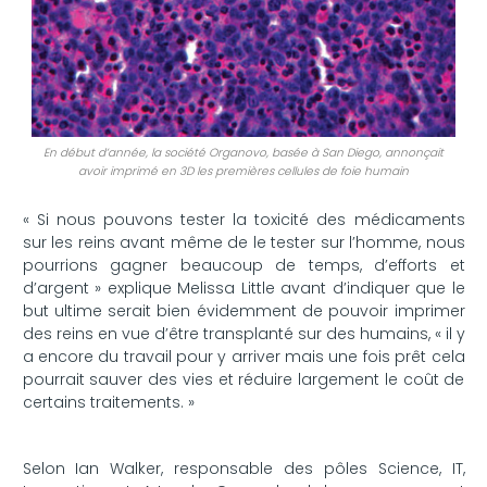
che
En début d’année, la société Organovo, basée à San Diego, annonçait
avoir imprimé en 3D les premières cellules de foie humain
« Si nous pouvons tester la toxicité des médicaments
sur les reins avant même de le tester sur l’homme, nous
pourrions gagner beaucoup de temps, d’efforts et
d’argent » explique Melissa Little avant d’indiquer que le
but ultime serait bien évidemment de pouvoir imprimer
des reins en vue d’être transplanté sur des humains, « il y
a encore du travail pour y arriver mais une fois prêt cela
pourrait sauver des vies et réduire largement le coût de
certains traitements. »
Selon Ian Walker, responsable des pôles Science, IT,