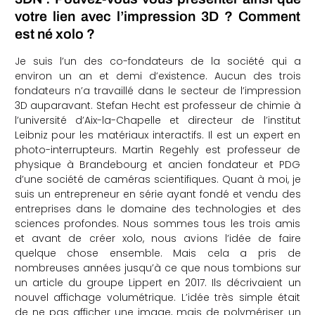
votre lien avec l’impression 3D ? Comment
che
est né xolo ?
Je suis l’un des co-fondateurs de la société qui a
environ un an et demi d’existence. Aucun des trois
fondateurs n’a travaillé dans le secteur de l’impression
3D auparavant. Stefan Hecht est professeur de chimie à
l’université d’Aix-la-Chapelle et directeur de l’institut
Leibniz pour les matériaux interactifs. Il est un expert en
photo-interrupteurs. Martin Regehly est professeur de
physique à Brandebourg et ancien fondateur et PDG
d’une société de caméras scientifiques. Quant à moi, je
suis un entrepreneur en série ayant fondé et vendu des
entreprises dans le domaine des technologies et des
sciences profondes. Nous sommes tous les trois amis
et avant de créer xolo, nous avions l’idée de faire
quelque chose ensemble. Mais cela a pris de
nombreuses années jusqu’à ce que nous tombions sur
un article du groupe Lippert en 2017. Ils décrivaient un
nouvel affichage volumétrique. L’idée très simple était
de ne pas afficher une image, mais de polymériser un