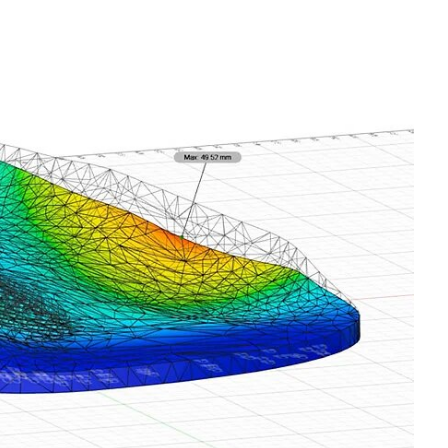
Logiciels 3D
Matériaux
Scanners 3D
Vidéos