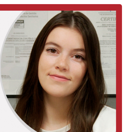
Logiciels 3D
Matériaux
Scanners 3D
Vidéos