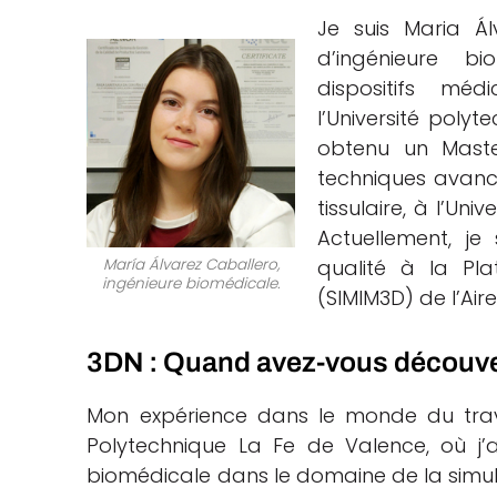
Je suis Maria Á
d’ingénieure bi
dispositifs mé
l’Université poly
obtenu un Master
techniques avancé
tissulaire, à l’Un
Actuellement, je
María Álvarez Caballero,
qualité à la Pl
ingénieure biomédicale.
(SIMIM3D) de l’Air
3DN : Quand avez-vous découvert
Mon expérience dans le monde du trava
Polytechnique La Fe de Valence, où j
biomédicale dans le domaine de la simulat