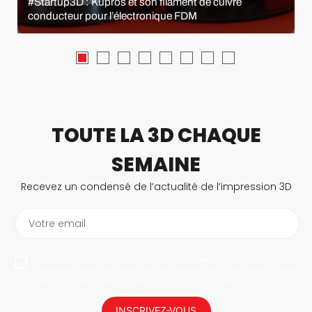
#Startup3D : Kupros et son filament de cuivre
conducteur pour l’électronique FDM
TOUTE LA 3D CHAQUE
SEMAINE
Recevez un condensé de l’actualité de l’impression 3D
Votre email
En vous abonnant, vous autorisez 3Dnatives à enregistrer votre
adresse e-mail dans le but de vous envoyer des informations. Vous
serez en mesure de vous désabonner à tout moment.
INSCRIVEZ-VOUS