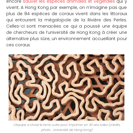
encore
sauver les espèces animales et végétales
qui y
vivent. A Hong Kong par exemple, on n’imagine pas que
che
plus de 84 espèces de coraux vivent dans les littoraux
qui entourent la mégalopole de la Rivière des Perles.
Celles-ci sont menacées ce qui a poussé une équipe
de chercheurs de l’université de Hong Kong à créer une
alternative plus sûre, un environnement accueillant pour
ces coraux.
L’équipe a choisi la terre cuite pour imprimer en 3D ses tuiles (crédits
photo : Université de Hong Kong)