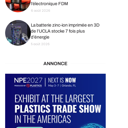
l’électronique FDM
6 août 2026
La batterie zinc-ion imprimée en 3D
de l’UCLA stocke 7 fois plus
d’énergie
5 août 2026
ANNONCE