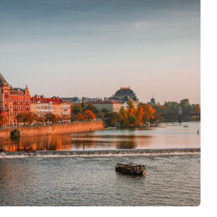
Logiciels 3D
Matériaux
Scanners 3D
Vidéos