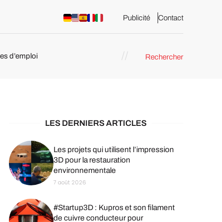
Publicité
Contact
res d’emploi
Rechercher
 : les
pression 3D
LES DERNIERS ARTICLES
Les projets qui utilisent l’impression
3D pour la restauration
environnementale
7 août 2026
#Startup3D : Kupros et son filament
de cuivre conducteur pour