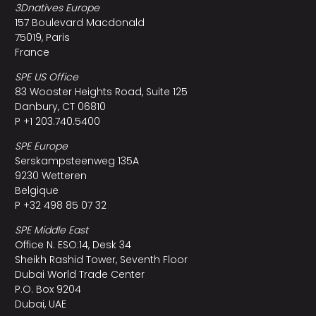
3Dnatives Europe
157 Boulevard Macdonald
75019, Paris
France
SPE US Office
83 Wooster Heights Road, Suite 125
Danbury, CT 06810
P +1 203.740.5400
SPE Europe
Serskampsteenweg 135A
9230 Wetteren
Belgique
P +32 498 85 07 32
SPE Middle East
Office N. ESO:14, Desk 34
Sheikh Rashid Tower, Seventh Floor
Dubai World Trade Center
P.O. Box 9204
Dubai, UAE