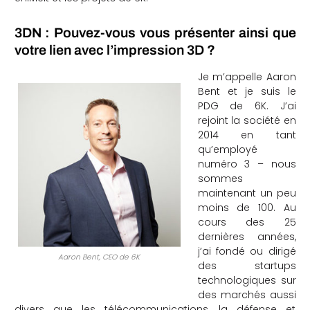
che
3DN : Pouvez-vous vous présenter ainsi que
votre lien avec l’impression 3D ?
Je m’appelle Aaron
Bent et je suis le
PDG de 6K. J’ai
rejoint la société en
2014 en tant
qu’employé
numéro 3 – nous
sommes
maintenant un peu
moins de 100. Au
cours des 25
dernières années,
j’ai fondé ou dirigé
Aaron Bent, CEO de 6K
des startups
technologiques sur
des marchés aussi
divers que les télécommunications, la défense et