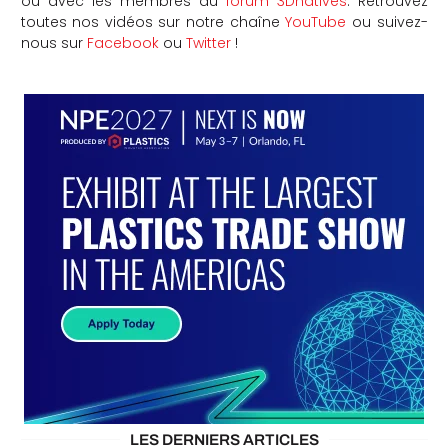
ou avec les membres du
forum 3Dnatives
. Retrouvez
toutes nos vidéos sur notre chaîne
YouTube
ou suivez-
nous sur
Facebook
ou
Twitter
!
LES DERNIERS ARTICLES