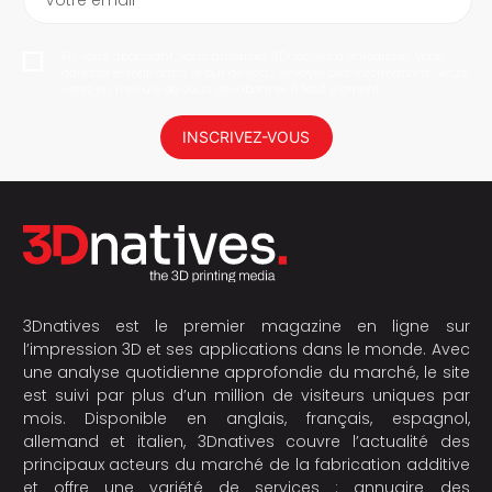
Votre email
En vous abonnant, vous autorisez 3Dnatives à enregistrer votre
adresse e-mail dans le but de vous envoyer des informations. Vous
serez en mesure de vous désabonner à tout moment.
INSCRIVEZ-VOUS
3Dnatives est le premier magazine en ligne sur
l’impression 3D et ses applications dans le monde. Avec
une analyse quotidienne approfondie du marché, le site
est suivi par plus d’un million de visiteurs uniques par
mois. Disponible en anglais, français, espagnol,
allemand et italien, 3Dnatives couvre l’actualité des
principaux acteurs du marché de la fabrication additive
et offre une variété de services : annuaire des