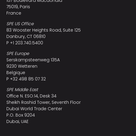
157 Boulevard Macdonald
75019, Paris
France
SPE US Office
83 Wooster Heights Road, Suite 125
Danbury, CT 06810
P +1 203.740.5400
SPE Europe
Serskampsteenweg 135A
9230 Wetteren
Belgique
P +32 498 85 07 32
SPE Middle East
Office N. ESO:14, Desk 34
Sheikh Rashid Tower, Seventh Floor
Dubai World Trade Center
P.O. Box 9204
Dubai, UAE