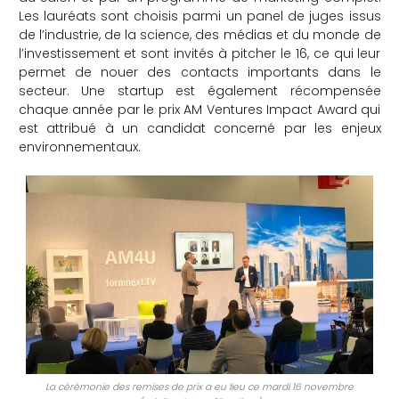
Les lauréats sont choisis parmi un panel de juges issus
che
de l’industrie, de la science, des médias et du monde de
l’investissement et sont invités à pitcher le 16, ce qui leur
permet de nouer des contacts importants dans le
secteur. Une startup est également récompensée
chaque année par le prix AM Ventures Impact Award qui
est attribué à un candidat concerné par les enjeux
environnementaux.
La cérémonie des remises de prix a eu lieu ce mardi 16 novembre