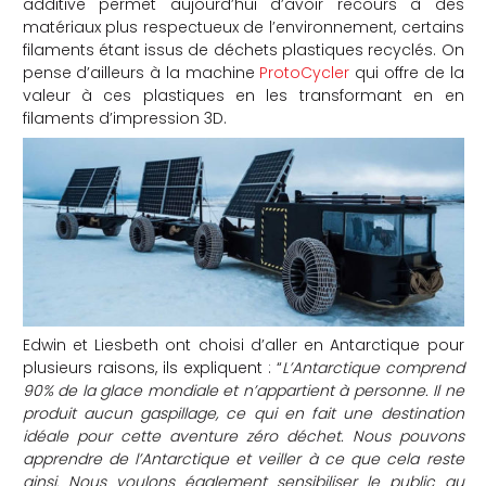
additive permet aujourd’hui d’avoir recours à des
matériaux plus respectueux de l’environnement, certains
che
filaments étant issus de déchets plastiques recyclés. On
pense d’ailleurs à la machine
ProtoCycler
qui offre de la
valeur à ces plastiques en les transformant en en
filaments d’impression 3D.
Edwin et Liesbeth ont choisi d’aller en Antarctique pour
plusieurs raisons, ils expliquent : “
L’Antarctique comprend
90% de la glace mondiale et n’appartient à personne. Il ne
produit aucun gaspillage, ce qui en fait une destination
idéale pour cette aventure zéro déchet. Nous pouvons
apprendre de l’Antarctique et veiller à ce que cela reste
ainsi. Nous voulons également sensibiliser le public au