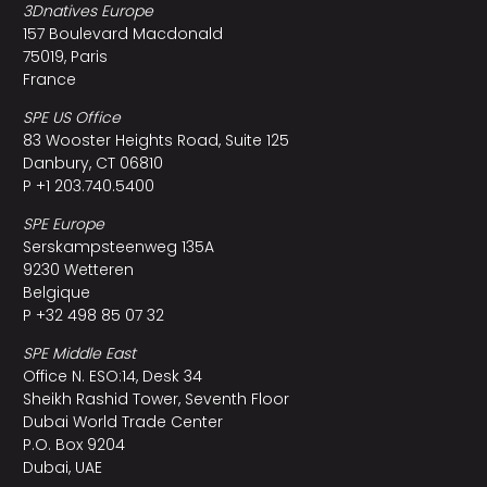
3Dnatives Europe
157 Boulevard Macdonald
75019, Paris
France
SPE US Office
83 Wooster Heights Road, Suite 125
Danbury, CT 06810
P +1 203.740.5400
SPE Europe
Serskampsteenweg 135A
9230 Wetteren
Belgique
P +32 498 85 07 32
SPE Middle East
Office N. ESO:14, Desk 34
Sheikh Rashid Tower, Seventh Floor
Dubai World Trade Center
P.O. Box 9204
Dubai, UAE