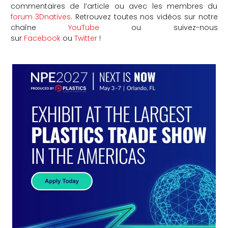
commentaires de l’article ou avec les membres du
forum 3Dnatives
. Retrouvez toutes nos vidéos sur notre
chaîne
YouTube
ou suivez-nous
sur
Facebook
ou
Twitter
!