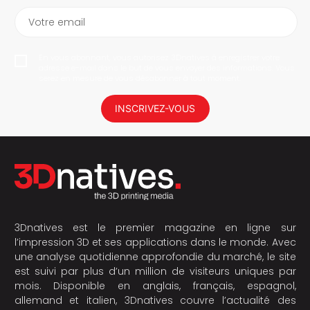
Votre email
En vous abonnant, vous autorisez 3Dnatives à enregistrer votre
adresse e-mail dans le but de vous envoyer des informations. Vous
serez en mesure de vous désabonner à tout moment.
INSCRIVEZ-VOUS
3Dnatives est le premier magazine en ligne sur
l’impression 3D et ses applications dans le monde. Avec
une analyse quotidienne approfondie du marché, le site
est suivi par plus d’un million de visiteurs uniques par
mois. Disponible en anglais, français, espagnol,
allemand et italien, 3Dnatives couvre l’actualité des