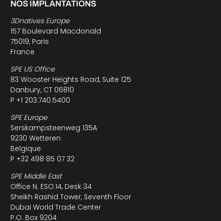
NOS IMPLANTATIONS
3Dnatives Europe
157 Boulevard Macdonald
75019, Paris
France
SPE US Office
83 Wooster Heights Road, Suite 125
Danbury, CT 06810
P +1 203.740.5400
SPE Europe
Serskampsteenweg 135A
9230 Wetteren
Belgique
P +32 498 85 07 32
SPE Middle East
Office N. ESO:14, Desk 34
Sheikh Rashid Tower, Seventh Floor
Dubai World Trade Center
P.O. Box 9204