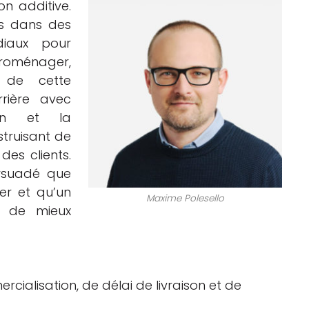
on additive.
ns dans des
diaux pour
troménager,
s de cette
rière avec
ion et la
struisant de
des clients.
ersuadé que
er et qu’un
Maxime Polesello
t de mieux
cialisation, de délai de livraison et de