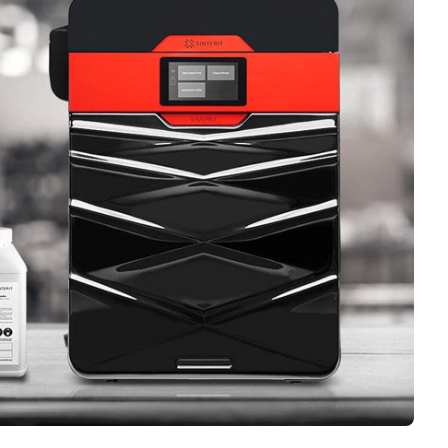
Logiciels 3D
Matériaux
Scanners 3D
Vidéos