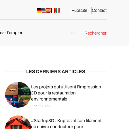
Publicité
Contact
res d’emploi
Rechercher
 : les
pression 3D
LES DERNIERS ARTICLES
Les projets qui utilisent l’impression
3D pour la restauration
environnementale
7 août 2026
#Startup3D : Kupros et son filament
de cuivre conducteur pour