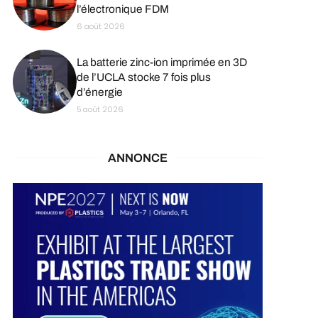
l’électronique FDM
6 août 2026
La batterie zinc-ion imprimée en 3D
de l’UCLA stocke 7 fois plus
d’énergie
5 août 2026
ANNONCE