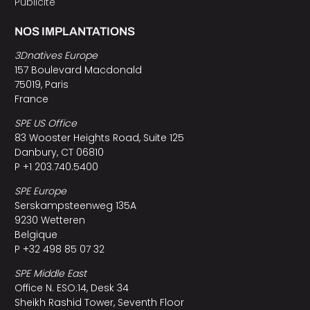
Publicité
NOS IMPLANTATIONS
3Dnatives Europe
157 Boulevard Macdonald
75019, Paris
France
SPE US Office
83 Wooster Heights Road, Suite 125
Danbury, CT 06810
P +1 203.740.5400
SPE Europe
Serskampsteenweg 135A
9230 Wetteren
Belgique
P +32 498 85 07 32
SPE Middle East
Office N. ESO:14, Desk 34
Sheikh Rashid Tower, Seventh Floor