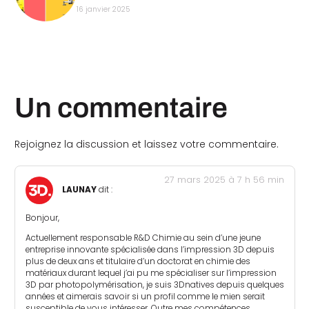
16 janvier 2025
Un commentaire
Rejoignez la discussion et laissez votre commentaire.
27 mars 2025 à 7 h 56 min
LAUNAY
dit :
Bonjour,
Actuellement responsable R&D Chimie au sein d’une jeune
entreprise innovante spécialisée dans l’impression 3D depuis
plus de deux ans et titulaire d’un doctorat en chimie des
matériaux durant lequel j’ai pu me spécialiser sur l’impression
3D par photopolymérisation, je suis 3Dnatives depuis quelques
années et aimerais savoir si un profil comme le mien serait
susceptible de vous intéresser. Outre mes compétences