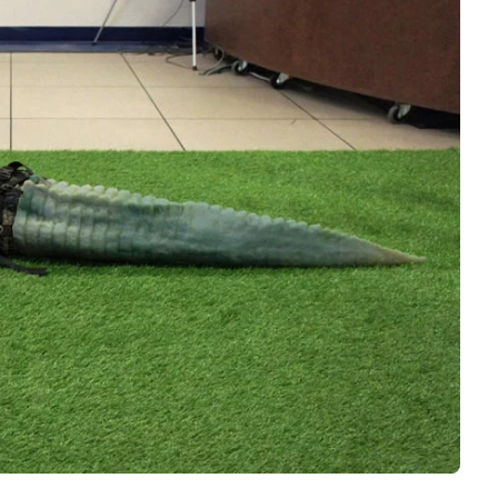
Logiciels 3D
Matériaux
Scanners 3D
Vidéos