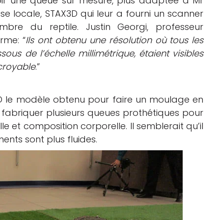
voir une queue sur mesure, plus adaptée à Mr
rise locale, STAX3D qui leur a fourni un scanner
re du reptile. Justin Georgi, professeur
rme: “
Ils ont obtenu une résolution où tous les
ous de l’échelle millimétrique, étaient visibles
ncroyable
.”
3D le modèle obtenu pour faire un moulage en
our fabriquer plusieurs queues prothétiques pour
le et composition corporelle. Il semblerait qu’il
ents sont plus fluides.