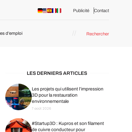
Publicité
Contact
res d’emploi
Rechercher
 : les
pression 3D
LES DERNIERS ARTICLES
Les projets qui utilisent l’impression
3D pour la restauration
environnementale
7 août 2026
#Startup3D : Kupros et son filament
de cuivre conducteur pour