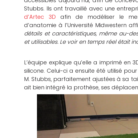
accessibles aujourd’hui, afin de conce
Stubbs. Ils ont travaillé avec une entrep
d’Artec 3D
afin de modéliser le memb
d’anatomie à l’Université Midwestern affi
détails et caractéristiques, même au-dess
et utilisables. Le voir en temps réel était i
L’équipe explique qu’elle a imprimé en 
silicone. Celui-ci a ensuite été utilisé p
M. Stubbs, parfaitement ajustées à sa tail
ait bien intégré la prothèse, ses déplacem