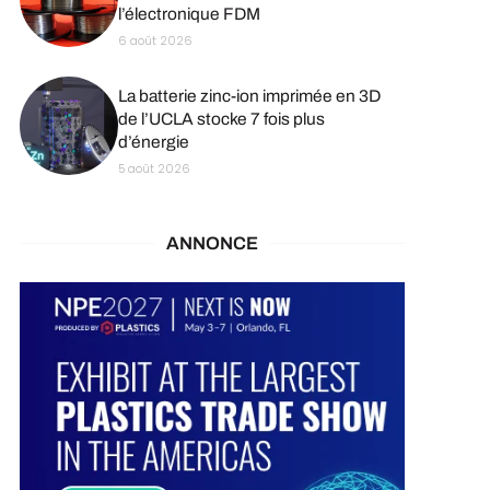
l’électronique FDM
6 août 2026
La batterie zinc-ion imprimée en 3D
de l’UCLA stocke 7 fois plus
d’énergie
5 août 2026
ANNONCE