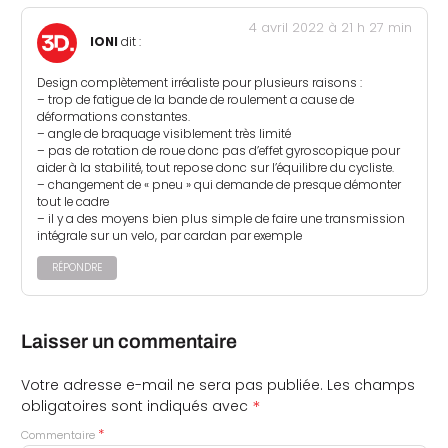
4 avril 2022 à 21 h 27 min
IONI
dit :
Design complètement irréaliste pour plusieurs raisons :
– trop de fatigue de la bande de roulement a cause de
déformations constantes.
– angle de braquage visiblement très limité
– pas de rotation de roue donc pas d’effet gyroscopique pour
aider à la stabilité, tout repose donc sur l’équilibre du cycliste.
– changement de « pneu » qui demande de presque démonter
tout le cadre
– il y a des moyens bien plus simple de faire une transmission
intégrale sur un velo, par cardan par exemple
RÉPONDRE
Laisser un commentaire
Votre adresse e-mail ne sera pas publiée.
Les champs
*
obligatoires sont indiqués avec
*
Commentaire