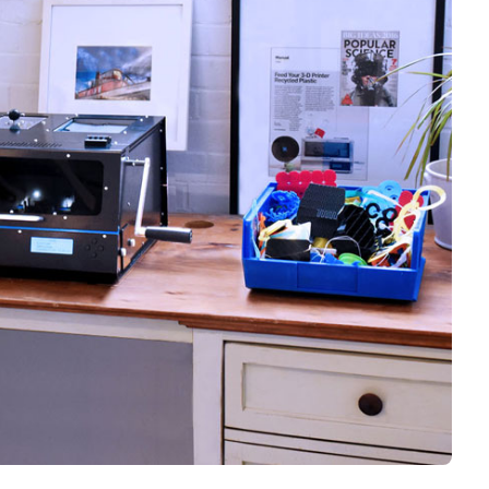
Logiciels 3D
Matériaux
Scanners 3D
Vidéos