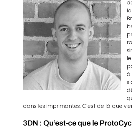
d
l
B
b
p
r
s
l
p
à
s
d
q
dans les imprimantes. C’est de là que vien
3DN : Qu’est-ce que le ProtoCyc