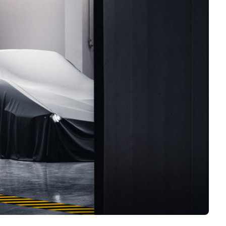
Logiciels 3D
Matériaux
Scanners 3D
Vidéos