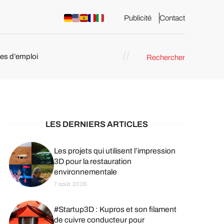
Publicité
Contact
res d’emploi
Rechercher
 : les
pression 3D
LES DERNIERS ARTICLES
Les projets qui utilisent l’impression
3D pour la restauration
environnementale
7 août 2026
#Startup3D : Kupros et son filament
de cuivre conducteur pour