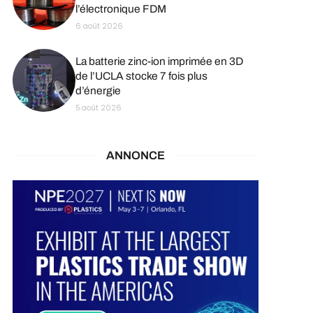
l’électronique FDM
6 août 2026
La batterie zinc-ion imprimée en 3D
de l’UCLA stocke 7 fois plus
d’énergie
5 août 2026
ANNONCE