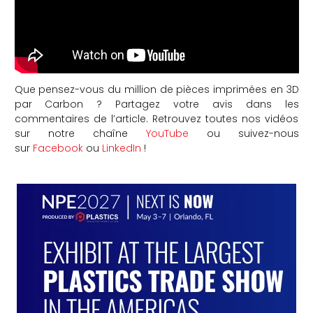
Que pensez-vous du million de pièces imprimées en 3D
par Carbon ? Partagez votre avis dans les
commentaires de l’article. Retrouvez toutes nos vidéos
sur notre chaîne
YouTube
ou suivez-nous
sur
Facebook
ou
LinkedIn
!