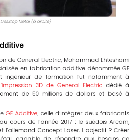
 Desktop Metal (à droite)
ditive
ion de General Electric, Mohammad Ehteshami
pécialisée en fabrication additive dénommée GE
cet ingénieur de formation fut notamment à
’impression 3D de General Electric
dédié à
cement de 50 millions de dollars et basé à
de
GE Additive
, celle d’intégrer deux fabricants
 au cours de l’année 2017 : le suédois Arcam,
t l’allemand Concept Laser. L’objectif ? Créer
métal, capable de répondre aux besoins de