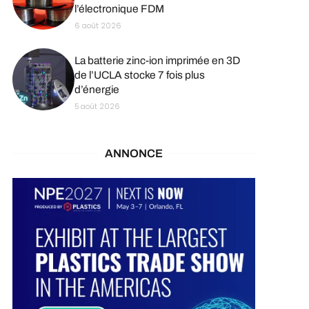
l’électronique FDM
6 août 2026
La batterie zinc-ion imprimée en 3D
de l’UCLA stocke 7 fois plus
d’énergie
5 août 2026
ANNONCE