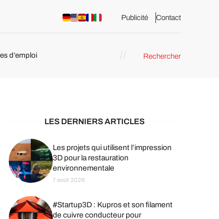
Publicité
Contact
res d’emploi
Rechercher
 : les
pression 3D
LES DERNIERS ARTICLES
Les projets qui utilisent l’impression
3D pour la restauration
environnementale
7 août 2026
#Startup3D : Kupros et son filament
de cuivre conducteur pour