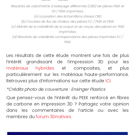
Résultats de calorimétrie à balayage différentiel (CBD) de pièces PEEK et
FD / PEEK imprimées.
(a) La position des échantillons d’essai CBD.
(b) Courbes de flux de chaleur des pièces FC / PEEK et PEEK.
(c) Altérité de la cristallinité de la coque et du noyau des pièces en PEEK
imprimées.
(d) Résultats de cristallinité correspondants des pièces imprimées FC /
PEEK.
Les résultats de cette étude montrent une fois de plus
l’intérêt grandissant de l’impression 3D pour les
matériaux hybrides
et composites, et plus
particulièrement sur les matériaux haute-performance.
Retrouvez plus d’informations sur cette étude
ICI
.
*Crédits photo de couverture : Ensinger Plastics
Que pensez-vous de l’intérêt du PEEK renforcé en fibres
de carbone en impression 3D ? Partagez votre opinion
dans les commentaires de l’article ou avec les
membres du
forum 3Dnatives
.