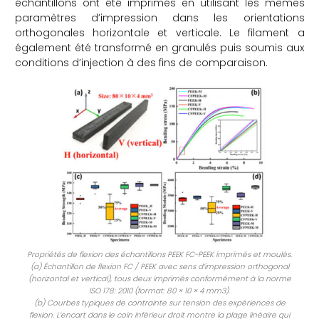
échantillons ont été imprimés en utilisant les mêmes
paramètres d’impression dans les orientations
orthogonales horizontale et verticale. Le filament a
également été transformé en granulés puis soumis aux
conditions d’injection à des fins de comparaison.
Propriétés de flexion des échantillons PEEK FC-PEEK imprimés et moulés.
(a) Échantillon de flexion FC / PEEK avec sens d’impression orthogonal
(horizontal et vertical), tous deux imprimés conformément à la norme
ISO 178: 2010 (format: 80 × 10 × 4 mm3).
(b) Courbes typiques de contrainte sur tension des expériences de
flexion. L’encart dans le coin inférieur droit montre la plage linéaire qui