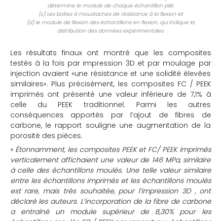
détermine le module de chaque échantillon plié.
(c) Les boîtes à moustaches de résistance à la flexion et
(d) le module de flexion des échantillons en flexion, qui indique la
distribution des données expérimentales.
Les résultats finaux ont montré que les composites
testés à la fois par impression 3D et par moulage par
injection avaient «une résistance et une solidité élevées
similaires». Plus précisément, les composites FC / PEEK
imprimés ont présenté une valeur inférieure de 7,1% à
celle du PEEK traditionnel. Parmi les autres
conséquences apportés par l’ajout de fibres de
carbone, le rapport souligne une augmentation de la
porosité des pièces.
«
Étonnamment, les composites PEEK et FC/ PEEK imprimés
verticalement affichaient une valeur de 146 MPa, similaire
à celle des échantillons moulés. Une telle valeur similaire
entre les échantillons imprimés et les échantillons moulés
est rare, mais très souhaitée, pour l’impression 3D , ont
déclaré les auteurs. L’incorporation de la fibre de carbone
a entraîné un module supérieur de 8,30% pour les