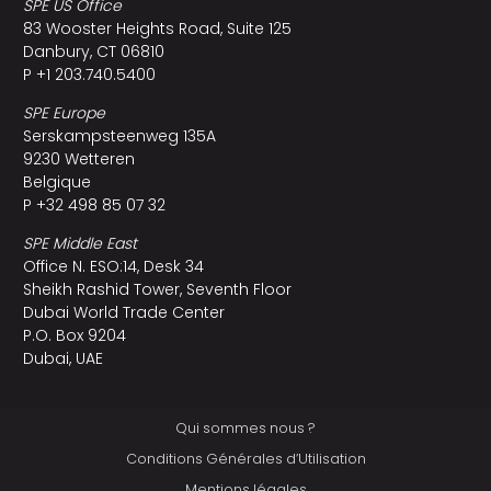
SPE US Office
83 Wooster Heights Road, Suite 125
Danbury, CT 06810
P +1 203.740.5400
SPE Europe
Serskampsteenweg 135A
9230 Wetteren
Belgique
P +32 498 85 07 32
SPE Middle East
Office N. ESO:14, Desk 34
Sheikh Rashid Tower, Seventh Floor
Dubai World Trade Center
P.O. Box 9204
Dubai, UAE
Qui sommes nous ?
Conditions Générales d’Utilisation
Mentions légales