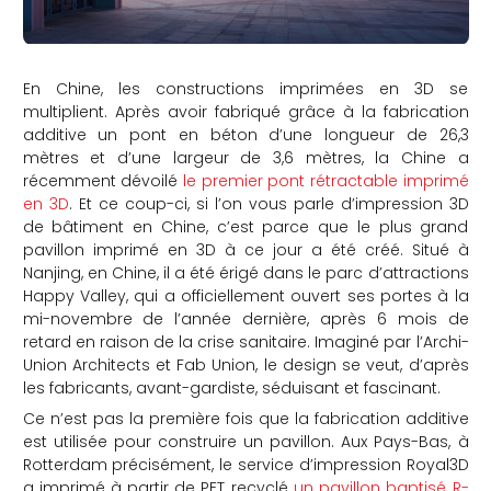
En Chine, les constructions imprimées en 3D se
multiplient. Après avoir fabriqué grâce à la fabrication
additive un pont en béton
d’une longueur de 26,3
mètres et d’une largeur de 3,6 mètres
, la Chine a
récemment dévoilé
le premier pont rétractable imprimé
en 3D
. Et ce coup-ci, si l’on vous parle d’impression 3D
de bâtiment en Chine, c’est parce que le plus grand
pavillon imprimé en 3D à ce jour a été créé. Situé à
Nanjing, en Chine, il a été érigé dans le parc d’attractions
Happy Valley, qui a officiellement ouvert ses portes à la
mi-novembre de l’année dernière, après 6 mois de
retard en raison de la crise sanitaire. Imaginé par l’Archi-
Union Architects et Fab Union, le design se veut, d’après
les fabricants, avant-gardiste, séduisant et fascinant.
Ce n’est pas la première fois que la fabrication additive
est utilisée pour construire un pavillon. Aux Pays-Bas, à
Rotterdam précisément, le service d’impression Royal3D
a imprimé à partir de PET recyclé
un pavillon baptisé R-