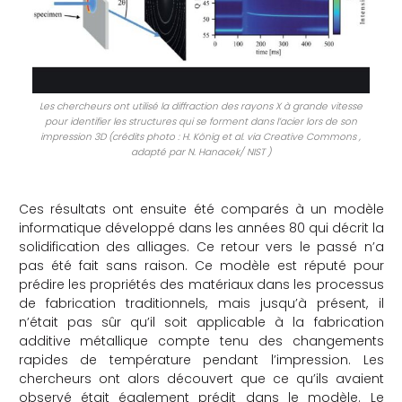
Les chercheurs ont utilisé la diffraction des rayons X à grande vitesse
pour identifier les structures qui se forment dans l’acier lors de son
impression 3D (crédits photo : H. König et al. via Creative Commons ,
adapté par N. Hanacek/ NIST )
Ces résultats ont ensuite été comparés à un modèle
informatique développé dans les années 80 qui décrit la
solidification des alliages. Ce retour vers le passé n’a
pas été fait sans raison. Ce modèle est réputé pour
prédire les propriétés des matériaux dans les processus
de fabrication traditionnels, mais jusqu’à présent, il
n’était pas sûr qu’il soit applicable à la fabrication
additive métallique compte tenu des changements
rapides de température pendant l’impression. Les
chercheurs ont alors découvert que ce qu’ils avaient
observé était également prédit dans le modèle. Le