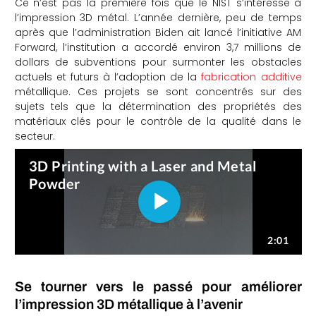
Ce n’est pas la première fois que le NIST s’intéresse à
l’impression 3D métal. L’année dernière, peu de temps
che
après que l’administration Biden ait lancé l’initiative AM
Forward, l’institution a accordé environ 3,7 millions de
dollars de subventions pour surmonter les obstacles
actuels et futurs à l’adoption de la
fabrication additive
métallique. Ces projets se sont concentrés sur des
sujets tels que la détermination des propriétés des
matériaux clés pour le contrôle de la qualité dans le
secteur.
Se tourner vers le passé pour améliorer
l’impression 3D métallique à l’avenir