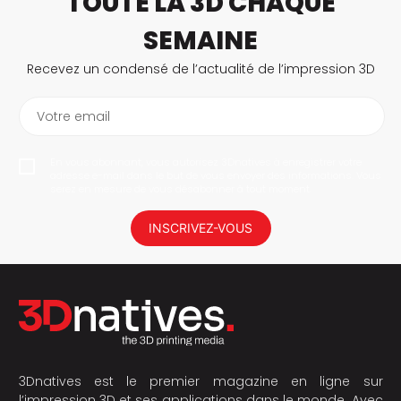
TOUTE LA 3D CHAQUE
SEMAINE
Recevez un condensé de l’actualité de l’impression 3D
Votre email
En vous abonnant, vous autorisez 3Dnatives à enregistrer votre
adresse e-mail dans le but de vous envoyer des informations. Vous
serez en mesure de vous désabonner à tout moment.
INSCRIVEZ-VOUS
3Dnatives est le premier magazine en ligne sur
l’impression 3D et ses applications dans le monde. Avec