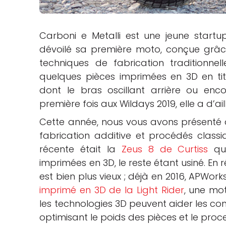
che
Carboni e Metalli est une jeune start
dévoilé sa première moto, conçue grâc
techniques de fabrication traditionnel
quelques pièces imprimées en 3D en ti
dont le bras oscillant arrière ou enc
première fois aux Wildays 2019, elle a d’ai
Cette année, nous vous avons présenté 
fabrication additive et procédés classiq
récente était la
Zeus 8 de Curtiss
qui
imprimées en 3D, le reste étant usiné. En r
est bien plus vieux ; déjà en 2016, APWorks
imprimé en 3D de la Light Rider
, une mot
les technologies 3D peuvent aider les con
optimisant le poids des pièces et le pr