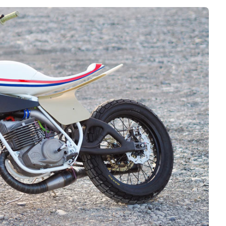
Logiciels 3D
Matériaux
Scanners 3D
Vidéos