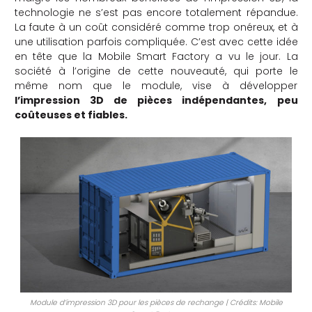
technologie ne s’est pas encore totalement répandue.
che
La faute à un coût considéré comme trop onéreux, et à
une utilisation parfois compliquée. C’est avec cette idée
en tête que la Mobile Smart Factory a vu le jour. La
société à l’origine de cette nouveauté, qui porte le
même nom que le module, vise à développer
l’impression 3D de pièces indépendantes, peu
coûteuses et fiables.
Module d’impression 3D pour les pièces de rechange | Crédits: Mobile