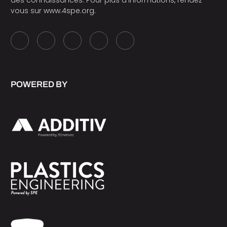
vous sur
www.4spe.org
.
POWERED BY