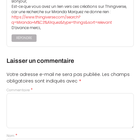
Bonjour,
Est-ce que vous avez un lien vers ces créations sur Thingiverse,
car une recherche sur Miranda Marquez ne donne rien :
https://www.thingiverse.com/search?
q=Miranda+M%C3%A1rquez&type=things&sort=relevant
D’avance merci,
RÉPONDRE
Laisser un commentaire
Votre adresse e-mail ne sera pas publiée.
Les champs
*
obligatoires sont indiqués avec
*
Commentaire
*
Nom