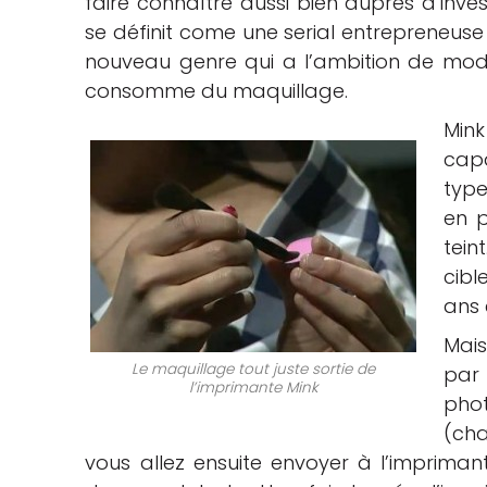
faire connaître aussi bien auprès d’inve
se définit come une serial entrepreneuse 
che
nouveau genre qui a l’ambition de modi
consomme du maquillage.
Min
cap
type
en p
tein
cibl
ans 
Mai
Le maquillage tout juste sortie de
par 
l’imprimante Mink
pho
(ch
vous allez ensuite envoyer à l’imprima