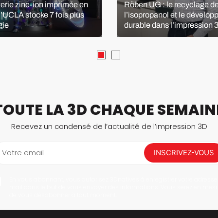
terie zinc-ion imprimée en
Röben UG : le recyclage d
l’UCLA stocke 7 fois plus
l’isopropanol et le dévelo
gie
durable dans l’impression 
TOUTE LA 3D CHAQUE SEMAIN
Recevez un condensé de l’actualité de l’impression 3D
Votre email
INSCRIVEZ-VOUS
En vous abonnant, vous autorisez 3Dnatives à enregistrer votre adresse
mail dans le but de vous envoyer des informations. Vous serez en mes
de vous désabonner à tout moment.