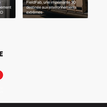
e
FieldFab, une imprimante 3D
#Sta
ppement
destinée aux environnements
fila
3D
extrêmes
pour
E
 e-
ure