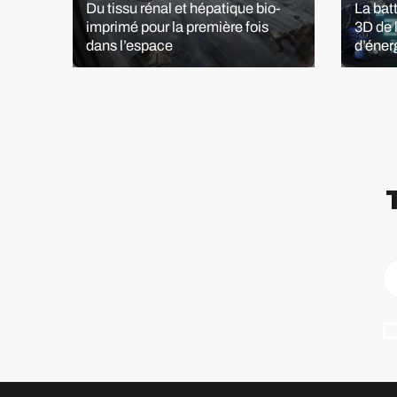
mées
Du tissu rénal et hépatique bio-
La bat
fs de
imprimé pour la première fois
3D de 
dans l’espace
d’éner