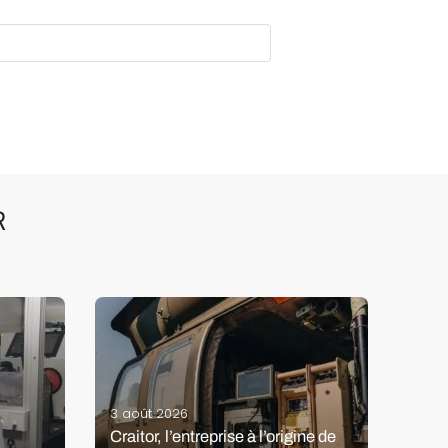
R
3 août 2026
6 ao
Craitor, l’entreprise à l’origine de