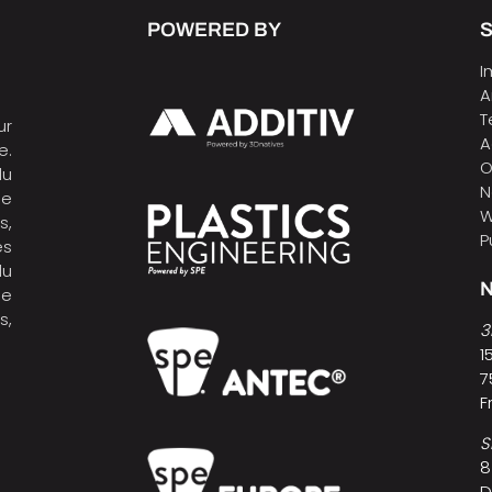
POWERED BY
I
A
T
ur
A
e.
O
du
N
de
W
s,
P
es
du
N
ne
s,
3
1
7
F
S
8
D