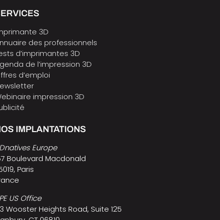
SERVICES
mprimante 3D
nnuaire des professionnels
ests d’imprimantes 3D
genda de l’impression 3D
ffres d’emploi
ewsletter
ebinaire impression 3D
ublicité
OS IMPLANTATIONS
Dnatives Europe
57 Boulevard Macdonald
5019, Paris
rance
PE US Office
3 Wooster Heights Road, Suite 125
anbury, CT 06810