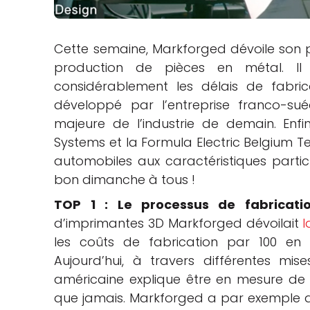
che
Cette semaine, Markforged dévoile son p
production de pièces en métal. Il p
considérablement les délais de fabrica
développé par l’entreprise franco-su
majeure de l’industrie de demain. Enfi
Systems et la Formula Electric Belgium T
automobiles aux caractéristiques partic
bon dimanche à tous !
TOP 1 :
Le processus de fabricati
d’imprimantes 3D Markforged dévoilait
l
les coûts de fabrication par 100 en 
Aujourd’hui, à travers différentes mise
américaine explique être en mesure de 
que jamais. Markforged a par exemple a