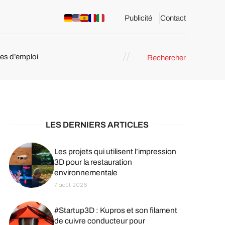
Publicité
Contact
res d’emploi
Rechercher
 : les
pression 3D
LES DERNIERS ARTICLES
Les projets qui utilisent l’impression
3D pour la restauration
environnementale
7 août 2026
#Startup3D : Kupros et son filament
de cuivre conducteur pour