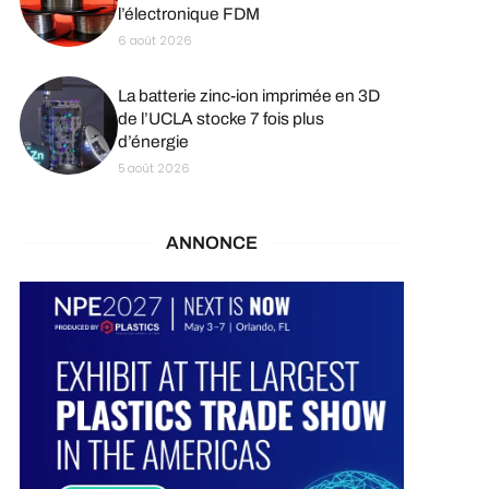
l’électronique FDM
6 août 2026
La batterie zinc-ion imprimée en 3D
de l’UCLA stocke 7 fois plus
d’énergie
5 août 2026
ANNONCE