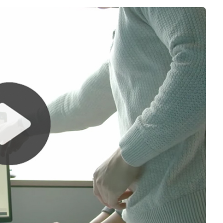
Logiciels 3D
Matériaux
Scanners 3D
Vidéos