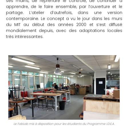
ses mains, de reprendre le contrôle, de continuer à
apprendre, de le faire ensemble, par l’ouverture et le
che
partage. L’atelier d’autrefois, dans une version
contemporaine. Le concept a vu le jour dans les murs
du MIT au début des années 2000 et s’est diffusé
mondialement depuis, avec des adaptations locales
très intéressantes.
Le FabLab mis à disposition pour les étudiants du Programme I.D.E.A.