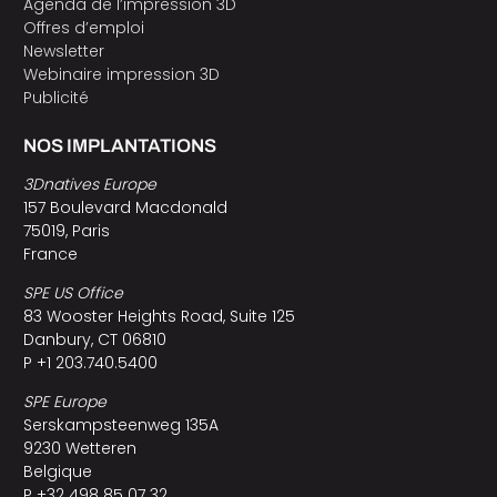
Agenda de l’impression 3D
Offres d’emploi
Newsletter
Webinaire impression 3D
Publicité
NOS IMPLANTATIONS
3Dnatives Europe
157 Boulevard Macdonald
75019, Paris
France
SPE US Office
83 Wooster Heights Road, Suite 125
Danbury, CT 06810
P +1 203.740.5400
SPE Europe
Serskampsteenweg 135A
9230 Wetteren
Belgique
P +32 498 85 07 32